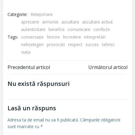
Categorie:
Relaționare
apreciere
armonie
ascultare
ascultare activă
autenticitate
beneficii
comunicare
conflicte
Tags:
conversație
fericire
încredere
interpretări
neînțelegeri
provocări
respect
succes
tehnici
viata
Navigare
Navigare
Precedentul articol
Următorul articol
în
în
Nu există răspunsuri
articole
articole
Lasă un răspuns
Adresa ta de email nu va fi publicată.
Câmpurile obligatorii
sunt marcate cu
*