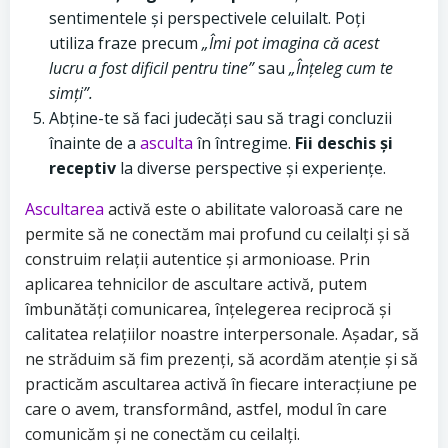
sentimentele și perspectivele celuilalt. Poți
utiliza fraze precum
„Îmi pot imagina că acest
lucru a fost dificil pentru tine”
sau
„Înțeleg cum te
simți”.
Abține-te să faci judecăți sau să tragi concluzii
înainte de a
asculta
în întregime.
Fii deschis și
receptiv
la diverse perspective și experiențe.
Ascultarea
activă este o abilitate valoroasă care ne
permite să ne conectăm mai profund cu ceilalți și să
construim relații autentice și armonioase. Prin
aplicarea tehnicilor de ascultare activă, putem
îmbunătăți comunicarea, înțelegerea reciprocă și
calitatea relațiilor noastre interpersonale. Așadar, să
ne străduim să fim prezenți, să acordăm atenție și să
practicăm ascultarea activă în fiecare interacțiune pe
care o avem, transformând, astfel, modul în care
comunicăm și ne conectăm cu ceilalți.