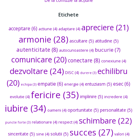
De la confuzie la acțiune
Etichete
apreciere
(21)
acceptare
(6)
actiune
(4)
adaptare
(4)
armonie
(28)
ascultare
(5)
atitudine
(5)
autenticitate
(8)
bucurie
(7)
autocunoastere
(4)
comunicare
(20)
conectare
(8)
conexiune
(4)
dezvoltare
(24)
echilibru
DISC
(4)
durere
(3)
(20)
empatie
(6)
esec
(6)
entuziasm
(5)
energie
(4)
echipa
(3)
fericire
(35)
implinire
(5)
evolutie
(4)
incredere
(4)
iubire
(34)
oportunitate
(5)
personalitate
(5)
oameni
(4)
schimbare
(22)
relationare
(4)
respect
(4)
puncte forte
(3)
succes
(27)
sinceritate
(5)
solutii
(5)
sine
(4)
valori
(4)