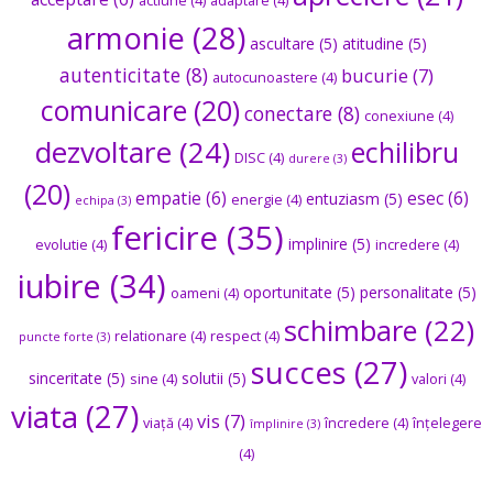
actiune
(4)
adaptare
(4)
armonie
(28)
ascultare
(5)
atitudine
(5)
autenticitate
(8)
bucurie
(7)
autocunoastere
(4)
comunicare
(20)
conectare
(8)
conexiune
(4)
dezvoltare
(24)
echilibru
DISC
(4)
durere
(3)
(20)
empatie
(6)
esec
(6)
entuziasm
(5)
energie
(4)
echipa
(3)
fericire
(35)
implinire
(5)
evolutie
(4)
incredere
(4)
iubire
(34)
oportunitate
(5)
personalitate
(5)
oameni
(4)
schimbare
(22)
relationare
(4)
respect
(4)
puncte forte
(3)
succes
(27)
sinceritate
(5)
solutii
(5)
sine
(4)
valori
(4)
viata
(27)
vis
(7)
viață
(4)
încredere
(4)
înțelegere
împlinire
(3)
(4)