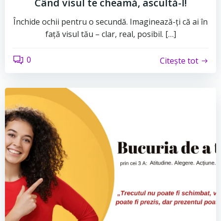
Când visul te cheamă, ascultă-l!
Închide ochii pentru o secundă. Imaginează-ți că ai în
față visul tău – clar, real, posibil. […]
0
Citește tot