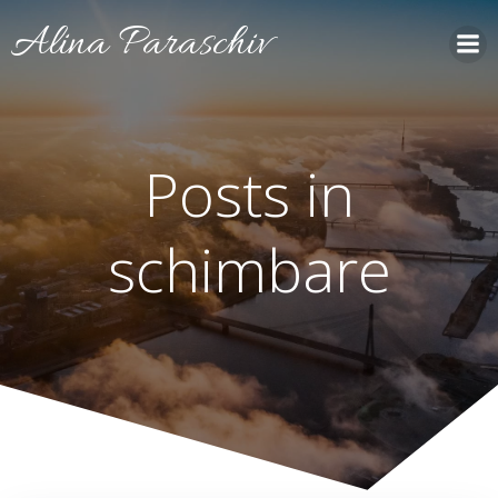
Skip
Alina Paraschiv
to
content
Posts in
schimbare