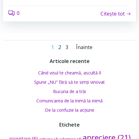
0
Citește tot
Posts
Posts
Page
Page
Page
1
2
3
Înainte
navigation
navigation
Articole recente
Când visul te cheamă, ascultă-l!
Spune „NU” fără să te simți vinovat
Bucuria de a trăi
Comunicarea de la inimă la inimă
De la confuzie la acțiune
Etichete
apreciere
(21)
acceptare
(6)