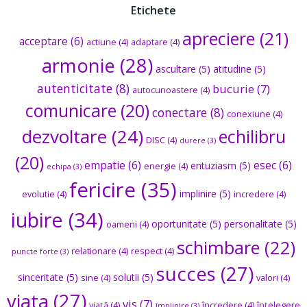
Etichete
apreciere
(21)
acceptare
(6)
actiune
(4)
adaptare
(4)
armonie
(28)
ascultare
(5)
atitudine
(5)
autenticitate
(8)
bucurie
(7)
autocunoastere
(4)
comunicare
(20)
conectare
(8)
conexiune
(4)
dezvoltare
(24)
echilibru
DISC
(4)
durere
(3)
(20)
empatie
(6)
esec
(6)
entuziasm
(5)
energie
(4)
echipa
(3)
fericire
(35)
implinire
(5)
evolutie
(4)
incredere
(4)
iubire
(34)
oportunitate
(5)
personalitate
(5)
oameni
(4)
schimbare
(22)
relationare
(4)
respect
(4)
puncte forte
(3)
succes
(27)
sinceritate
(5)
solutii
(5)
sine
(4)
valori
(4)
viata
(27)
vis
(7)
viață
(4)
încredere
(4)
înțelegere
împlinire
(3)