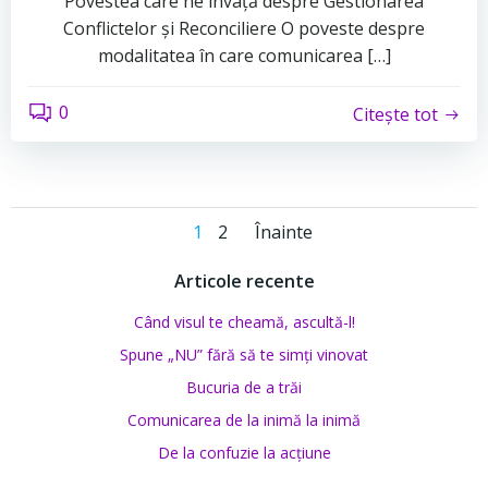
Povestea care ne învață despre Gestionarea
Conflictelor și Reconciliere O poveste despre
modalitatea în care comunicarea […]
0
Citește tot
Posts
Posts
Page
Page
1
2
Înainte
navigation
navigation
Articole recente
Când visul te cheamă, ascultă-l!
Spune „NU” fără să te simți vinovat
Bucuria de a trăi
Comunicarea de la inimă la inimă
De la confuzie la acțiune