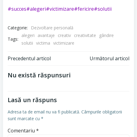
#succes
#alegeri
#victimizare
#fericire
#solutii
Categorie:
Dezvoltare personală
alegeri
avantaje
creativ
creativitate
gândire
Tags:
solutii
victima
victimizare
Navigare
Navigare
Precedentul articol
Următorul articol
în
în
Nu există răspunsuri
articole
articole
Lasă un răspuns
Adresa ta de email nu va fi publicată.
Câmpurile obligatorii
sunt marcate cu
*
Comentariu
*