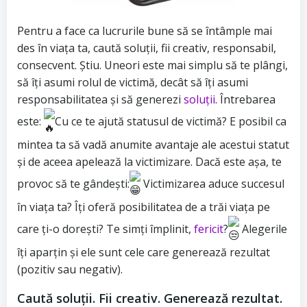
Pentru a face ca lucrurile bune să se întâmple mai
des în viața ta, caută soluții, fii creativ, responsabil,
consecvent. Știu. Uneori este mai simplu să te plângi,
să îți asumi rolul de victimă, decât să îți asumi
responsabilitatea și să generezi
soluții
. Întrebarea
este:
Cu ce te ajută statusul de victimă? E posibil ca
mintea ta să vadă anumite avantaje ale acestui statut
și de aceea apelează la victimizare. Dacă este așa, te
provoc să te gândești:
Victimizarea aduce succesul
în viața ta? Îți oferă posibilitatea de a trăi viața pe
care ți-o dorești? Te simți împlinit,
fericit
?
Alegerile
îți aparțin și ele sunt cele care generează rezultat
(pozitiv sau negativ).
Caută soluții. Fii creativ. Generează rezultat.