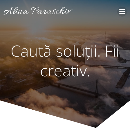
Skip
Alina Paraschiv
to
content
Caută soluții. Fii
creativ.