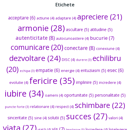
Etichete
apreciere
(21)
acceptare
(6)
actiune
(4)
adaptare
(4)
armonie
(28)
ascultare
(5)
atitudine
(5)
autenticitate
(8)
bucurie
(7)
autocunoastere
(4)
comunicare
(20)
conectare
(8)
conexiune
(4)
dezvoltare
(24)
echilibru
DISC
(4)
durere
(3)
(20)
empatie
(6)
esec
(6)
entuziasm
(5)
energie
(4)
echipa
(3)
fericire
(35)
implinire
(5)
evolutie
(4)
incredere
(4)
iubire
(34)
oportunitate
(5)
personalitate
(5)
oameni
(4)
schimbare
(22)
relationare
(4)
respect
(4)
puncte forte
(3)
succes
(27)
sinceritate
(5)
solutii
(5)
sine
(4)
valori
(4)
viata
(27)
vis
(7)
viață
(4)
încredere
(4)
înțelegere
împlinire
(3)